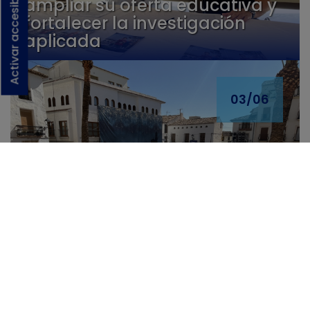
Activar accesibilidad
ampliar su oferta educativa y
fortalecer la investigación
aplicada
03/06
“La Coronació” de Pepa Pastor
será mañana en la plaça
Major