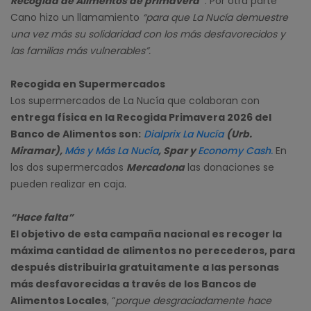
Recogida de Alimentos de primavera”
. Por otra parte
Cano hizo un llamamiento
“para que La Nucía demuestre
una vez más su solidaridad con los más desfavorecidos y
las familias más vulnerables”.
Recogida en Supermercados
Los supermercados de La Nucía que colaboran con
entrega física en la Recogida Primavera 2026 del
Banco de Alimentos son:
Dialprix La Nucía
(Urb.
Miramar),
Más y Más La Nucía
, Spar y
Economy Cash
.
En
los dos supermercados
Mercadona
las donaciones se
pueden realizar en caja.
“Hace falta”
El objetivo de esta campaña nacional es recoger la
máxima cantidad de alimentos no perecederos, para
después distribuirla gratuitamente a las personas
más desfavorecidas a través de los Bancos de
Alimentos Locales
, “
porque desgraciadamente hace