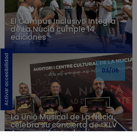
El Campus Inclusivo Integra
de La Nucía cumple 14
ediciones
Activar accesibilidad
03/06
La Unió Musical de La Nucia
celebra su concierto de “XLV
Aniversari” este domingo