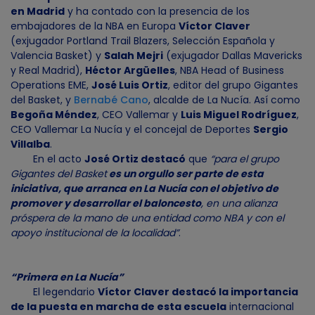
en Madrid
y ha contado con la presencia de los
embajadores de la NBA en Europa
Víctor Claver
(exjugador Portland Trail Blazers, Selección Española y
Valencia Basket) y
Salah Mejri
(exjugador Dallas Mavericks
y Real Madrid),
Héctor Argüelles
, NBA Head of Business
Operations EME,
José Luis Ortiz
, editor del grupo Gigantes
del Basket, y
Bernabé Cano
, alcalde de La Nucía. Así como
Begoña Méndez
, CEO Vallemar y
Luis Miguel Rodríguez
,
CEO Vallemar La Nucía y el concejal de Deportes
Sergio
Villalba
.
En el acto
José Ortiz destacó
que
“para el grupo
Gigantes del Basket
es un orgullo ser parte de esta
iniciativa, que arranca en La Nucía con el objetivo de
promover y desarrollar el baloncesto
, en una alianza
próspera de la mano de una entidad como NBA y con el
apoyo institucional de la localidad”
.
“Primera en La Nucía”
El legendario
Víctor Claver destacó la importancia
de la puesta en marcha de esta escuela
internacional