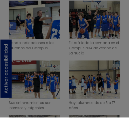
Dando indicaciones a los
Estará toda la semana en el
Activar accesibilidad
alumnos del Campus
Campus NBA de verano de
La Nucía
Sus entrenamientos son
Hay lalumnos de de 8 a 17
intensos y exigentes
años