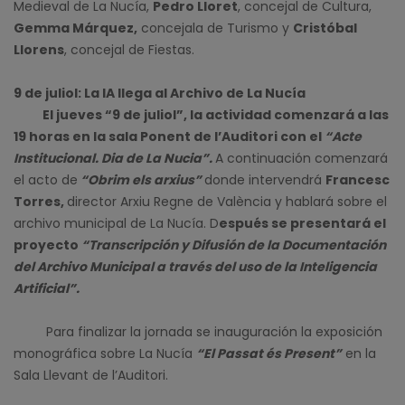
Medieval de La Nucía,
Pedro Lloret
, concejal de Cultura,
Gemma Márquez,
concejala de Turismo y
Cristóbal
Llorens
, concejal de Fiestas.
9 de juliol: La IA llega al Archivo de La Nucía
El jueves “9 de juliol”, la actividad comenzará a las
19 horas en la sala Ponent de l’Auditori con el
“Acte
Institucional. Dia de La Nucia”.
A continuación comenzará
el acto de
“Obrim els arxius”
donde intervendrá
Francesc
Torres,
director Arxiu Regne de València y hablará sobre el
archivo municipal de La Nucía. D
espués se presentará el
proyecto
“Transcripción y Difusión de la Documentación
del Archivo Municipal a través del uso de la Inteligencia
Artificial”.
Para finalizar la jornada se inauguración la exposición
monográfica sobre La Nucía
“El Passat és Present”
en la
Sala Llevant de l’Auditori.