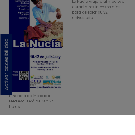
La Nucía viajará al medievo
durante tres intensos días
para celebrar su 321
aniversario
Activar accesibilidad
El horario del Mercado
Medieval será de 18 a 24
horas
Archivos adjuntos:
Programación actos "Dia de La Nucia. 9 de juliol"