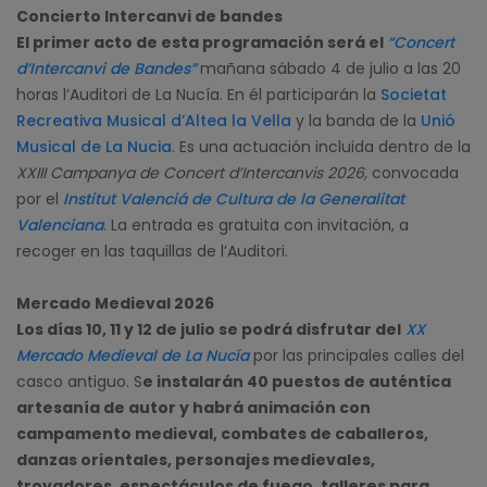
Concierto Intercanvi de bandes
El primer acto de esta programación será el
“Concert
d’Intercanvi de Bandes”
mañana sábado 4 de julio a las 20
horas l’Auditori de La Nucía. En él participarán la
Societat
Recreativa Musical d’Altea la Vella
y la banda de la
Unió
Musical de La Nucia
. Es una actuación incluida dentro de la
XXIII Campanya de Concert d’Intercanvis 2026,
convocada
por el
Institut Valenciá de Cultura de la Generalitat
Valenciana
. La entrada es gratuita con invitación, a
recoger en las taquillas de l’Auditori.
Mercado Medieval 2026
Los días 10, 11 y 12 de julio se podrá disfrutar del
XX
Mercado Medieval de La Nucía
por las principales calles del
casco antiguo. S
e instalarán 40 puestos de auténtica
artesanía de autor y habrá animación con
campamento medieval, combates de caballeros,
danzas orientales, personajes medievales,
trovadores, espectáculos de fuego, talleres para