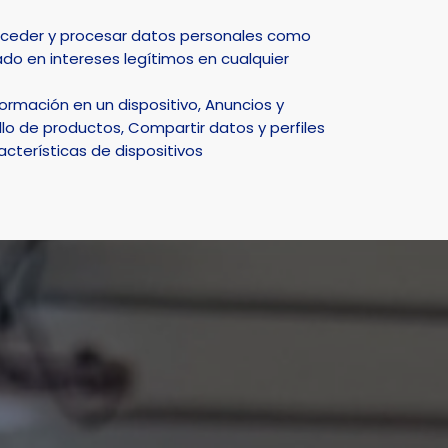
Select Language
▼
acceder y procesar datos personales como
do en intereses legítimos en cualquier
DEPORTE
NATURALEZA
SMART CITY
ACTUALIDAD
rmación en un dispositivo, Anuncios y
aforo
lo de productos, Compartir datos y perfiles
acterísticas de dispositivos