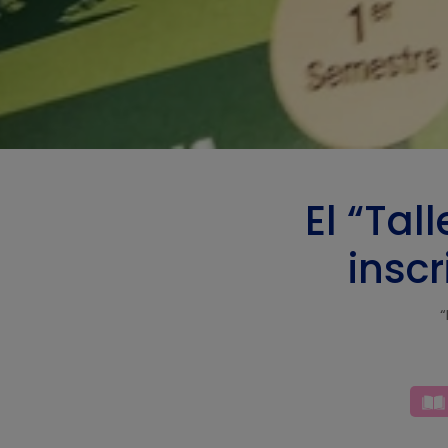
El “Tal
insc
“