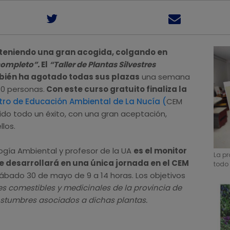
 teniendo una gran acogida, colgando en
completo”.
El
“Taller de Plantas Silvestres
ién ha agotado todas sus plazas
una semana
30 personas.
Con este curso gratuito finaliza la
tro de Educación Ambiental de La Nucía
(
CEM
ido todo un éxito, con una gran aceptación,
los.
ología Ambiental y profesor de la UA
es el monitor
La p
se desarrollará en una única jornada en el CEM
todo 
sábado 30 de mayo de 9 a 14 horas. Los objetivos
res comestibles y medicinales de la provincia de
ostumbres asociados a dichas plantas.