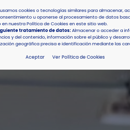
s usamos cookies o tecnologías similares para almacenar, 
su consentimiento u oponerse al procesamiento de datos basa
INICIO
AYUNTAMIENTO
LA NUCÍA
en nuestra Política de Cookies en este sitio web.
iguiente tratamiento de datos:
Almacenar o acceder a info
er de Plantas Silvestres” cierra inscripciones al completar 
ios y del contenido, información sobre el público y desarrol
ización geográfica precisa e identificación mediante las car
Aceptar
Ver Política de Cookies