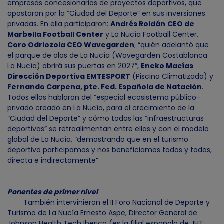
empresas concesionarias de proyectos deportivos, que
apostaron por la “Ciudad del Deporte” en sus inversiones
privadas. En ella participaron:
Andrés Roldán
CEO de
Marbella Football Center
y La Nucía Football Center,
Coro Odriozola CEO Wavegarden
; “quién adelantó que
el parque de olas de La Nucía (Wavegarden Costablanca
La Nucía) abrirá sus puertas en 2027”,
Eneko Macías
Dirección Deportiva EMTESPORT
(Piscina Climatizada) y
Fernando Carpena, pte. Fed. Española de Natación
.
Todos ellos hablaron del “especial ecosistema público-
privado creado en La Nucía, para el crecimiento de la
“Ciudad del Deporte” y cómo todas las “infraestructuras
deportivas” se retroalimentan entre ellas y con el modelo
global de La Nucía, “demostrando que en el turismo
deportivo participamos y nos beneficiamos todos y todas,
directa e indirectamente”.
Ponentes de primer nivel
También intervinieron el II Foro Nacional de Deporte y
Turismo de La Nucía Ernesto Aspe, Director General de
Johnson Health Tech Iberica (es la filial española de JHT,