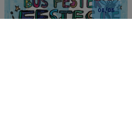
08/05
Les “Festes d’Agost” 2026
tendrán “Bus Fester” para un
retorno seguro