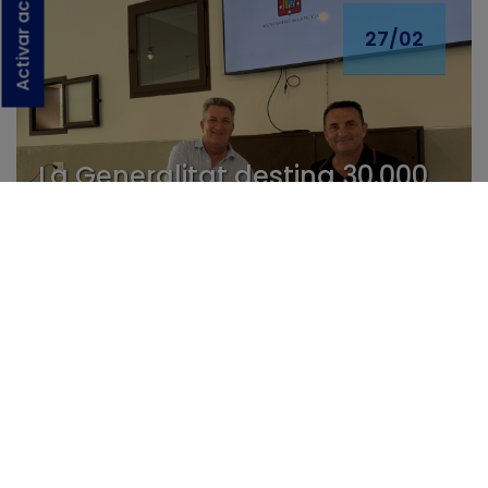
27/02
La Generalitat destina 30.000
€ al CEM La Nucía para
ampliar su oferta educativa y
fortalecer la investigación
aplicada
27/02