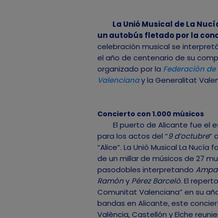
La Unió Musical de La Nucía
un autobús fletado por la con
celebración musical se interpretó
el año de centenario de su compo
organizado por la
Federación de
Valenciana
y la Generalitat Vale
Concierto con 1.000 músicos
El puerto de Alicante fue el e
para los actos del “
9 d’octubre
” 
“Alice”. La Unió Musical La Nucía
de un millar de músicos de 27 mun
pasodobles interpretando
Ampari
Ramón
y
Pérez Barceló
. El reper
Comunitat Valenciana” en su año
bandas en Alicante, este concier
València, Castellón y Elche reuni