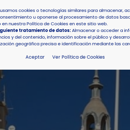
s usamos cookies o tecnologías similares para almacenar, 
su consentimiento u oponerse al procesamiento de datos basa
INICIO
AYUNTAMIENTO
LA NUCÍA
en nuestra Política de Cookies en este sitio web.
iguiente tratamiento de datos:
Almacenar o acceder a info
 Musical La Nucía participó en un multitudinario concierto
ios y del contenido, información sobre el público y desarrol
ización geográfica precisa e identificación mediante las car
Aceptar
Ver Política de Cookies