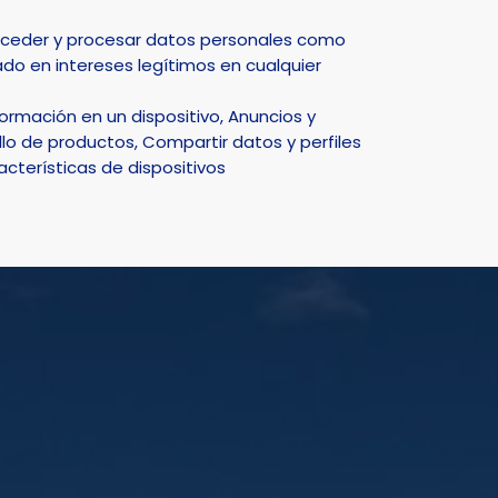
Select Language
▼
acceder y procesar datos personales como
do en intereses legítimos en cualquier
DEPORTE
NATURALEZA
SMART CITY
ACTUALIDAD
rmación en un dispositivo, Anuncios y
 en Alicante
lo de productos, Compartir datos y perfiles
acterísticas de dispositivos