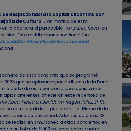
 se desplazó hasta la capital alicantina con
cejalía de Cultura
. Con motivo de esta
 en la apertura el pasodoble “
Amparito Roca
” en
sición. Este multitudinario concierto fue
 Sociedades Musicales de la Comunidad
nciana.
scenario de este concierto que se programó
de 2025 que se aplazaron por las lluvias de la Dana
 formó parte de este concierto que reunió a más
icipios diferentes ofrecieron este repertorio de
to Roca, Fiesta en Benidorm, Ragón Falez, El Tío
torio se cerró con la interpretación del “Himne de la
 centenario de oficialidad. Además de estas 33
to se realizó en simultáneo a otros conciertos en
endo a un total de 8.000 músicos en los cuatro