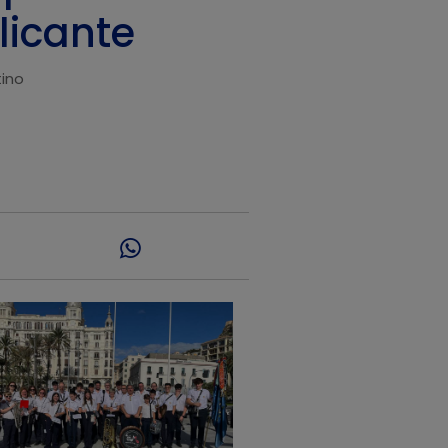
licante
tino