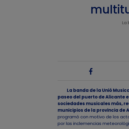
multit
La 
La banda de la Unió Musica
paseo del puerto de Alicante e
sociedades musicales más, reu
municipios de la provincia de 
programó con motivo de los actos
por las inclemencias meteorológ