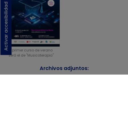
Activar accesibilidad
El primer curso de verano
será el de "Musicoterapia"
Archivos adjuntos:
Folleto de los Cursos de Verano 2026 de la Seu de La Nucía
Descargar
Volver a noticias