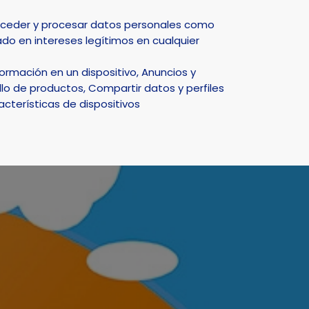
Select Language
▼
acceder y procesar datos personales como
do en intereses legítimos en cualquier
DEPORTE
NATURALEZA
SMART CITY
ACTUALIDAD
rmación en un dispositivo, Anuncios y
lo de productos, Compartir datos y perfiles
acterísticas de dispositivos