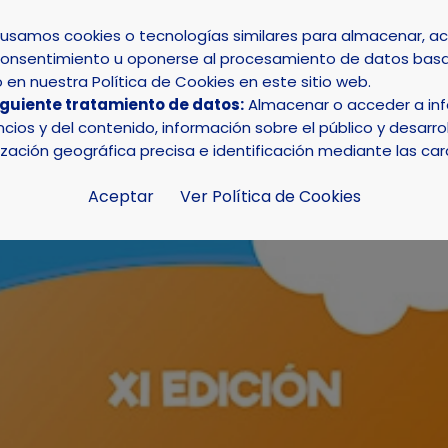
s usamos cookies o tecnologías similares para almacenar, 
su consentimiento u oponerse al procesamiento de datos basa
INICIO
AYUNTAMIENTO
LA NUCÍA
en nuestra Política de Cookies en este sitio web.
iguiente tratamiento de datos:
Almacenar o acceder a info
ole de Junio” de La Nucía abre inscripciones
ios y del contenido, información sobre el público y desarrol
ización geográfica precisa e identificación mediante las car
Aceptar
Ver Política de Cookies