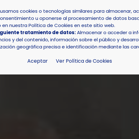
s usamos cookies o tecnologías similares para almacenar, 
su consentimiento u oponerse al procesamiento de datos basa
INICIO
AYUNTAMIENTO
LA NUCÍA
en nuestra Política de Cookies en este sitio web.
iguiente tratamiento de datos:
Almacenar o acceder a info
a el Taller de Memoria de 3ª Edad con participación de 35
ios y del contenido, información sobre el público y desarrol
ización geográfica precisa e identificación mediante las car
Aceptar
Ver Política de Cookies