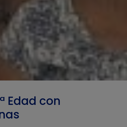
3ª Edad con
onas