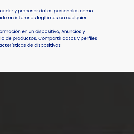
Select Language
▼
acceder y procesar datos personales como
do en intereses legítimos en cualquier
DEPORTE
NATURALEZA
SMART CITY
ACTUALIDAD
rmación en un dispositivo, Anuncios y
 personas
lo de productos, Compartir datos y perfiles
acterísticas de dispositivos