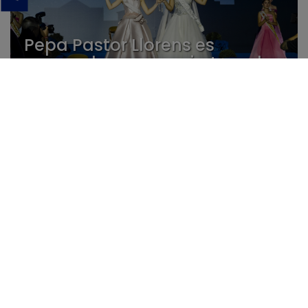
Pepa Pastor Llorens es
coronada y se convierte en la
54ª Reina de “Festes d’Agost”
20/05
La Generalitat destina 30.000
€ al CEM La Nucía para
ampliar su oferta educativa y
fortalecer la investigación