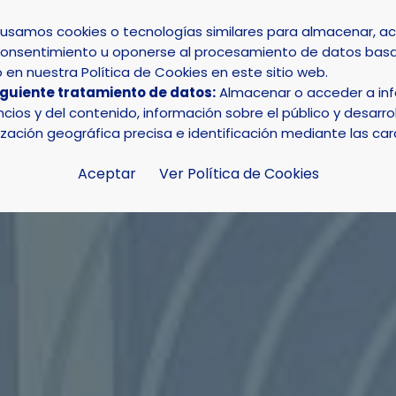
s usamos cookies o tecnologías similares para almacenar, 
su consentimiento u oponerse al procesamiento de datos basa
INICIO
AYUNTAMIENTO
LA NUCÍA
en nuestra Política de Cookies en este sitio web.
iguiente tratamiento de datos:
Almacenar o acceder a info
a referente en Turismo Deportivo en un encuentro de “Cre
ios y del contenido, información sobre el público y desarrol
ización geográfica precisa e identificación mediante las car
Aceptar
Ver Política de Cookies