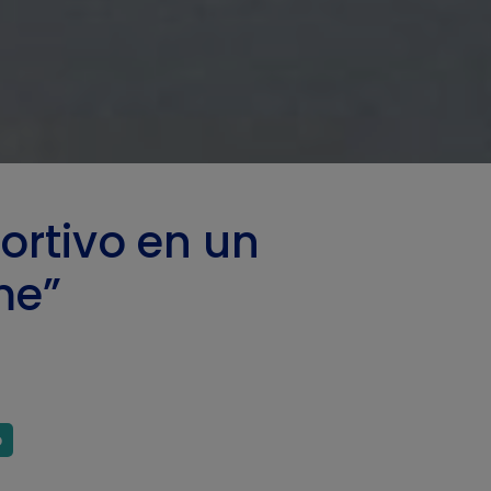
ortivo en un
me”
o