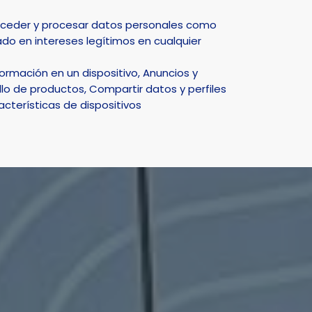
Select Language
▼
acceder y procesar datos personales como
do en intereses legítimos en cualquier
DEPORTE
NATURALEZA
SMART CITY
ACTUALIDAD
rmación en un dispositivo, Anuncios y
aturisme”
lo de productos, Compartir datos y perfiles
acterísticas de dispositivos