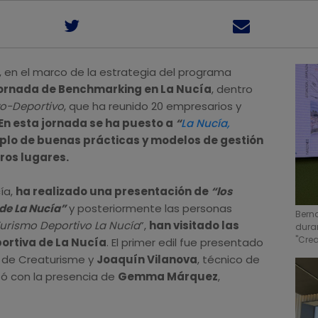
, en el marco de la estrategia del programa
jornada de Benchmarking en La Nucía
, dentro
vo-Deportivo
, que ha reunido 20 empresarios y
En esta jornada se ha puesto a
“
La Nucía,
lo de buenas prácticas y modelos de gestión
tros lugares.
ía,
ha realizado una presentación de
“los
de La Nucía”
y posteriormente las personas
Bern
urismo Deportivo La Nucía
”,
han visitado las
duran
"Cre
portiva de La Nucía
. El primer edil fue presentado
 de Creaturisme y
Joaquín Vilanova
, técnico de
tó con la presencia de
Gemma Márquez
,