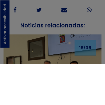
Activar accesibilidad
Noticias relacionadas:
15/05
La Generalitat destina 30.000
€ al CEM La Nucía para
ampliar su oferta educativa y
fortalecer la investigación
aplicada