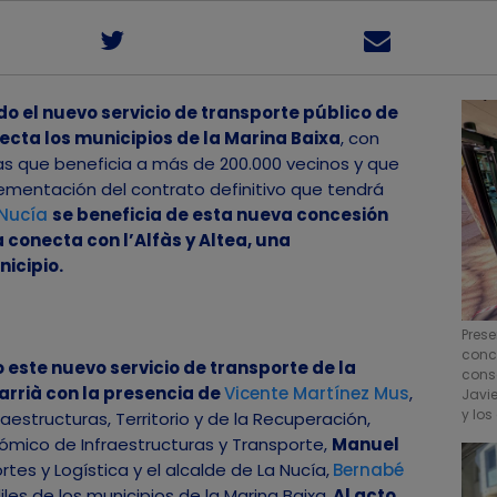
o el nuevo servicio de transporte público de
ecta los municipios de la Marina Baixa
, con
as que beneficia a más de 200.000 vecinos y que
ementación del contrato definitivo que tendrá
 Nucía
se beneficia de esta nueva concesión
 conecta con l’Alfàs y Altea, una
nicipio.
Pres
conc
este nuevo servicio de transporte de la
conse
arrià con la presencia de
Vicente Martínez Mus
,
Javie
y los
aestructuras, Territorio y de la Recuperación,
ómico de Infraestructuras y Transporte,
Manuel
rtes y Logística y el alcalde de La Nucía,
Bernabé
les de los municipios de la Marina Baixa.
Al acto