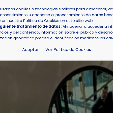
s usamos cookies o tecnologías similares para almacenar, 
su consentimiento u oponerse al procesamiento de datos basa
INICIO
AYUNTAMIENTO
LA NUCÍA
en nuestra Política de Cookies en este sitio web.
iguiente tratamiento de datos:
Almacenar o acceder a info
a mejora su conectividad por bús con la nueva concesión 
ios y del contenido, información sobre el público y desarrol
ización geográfica precisa e identificación mediante las car
Aceptar
Ver Política de Cookies