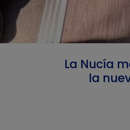
La Nucía m
la nue