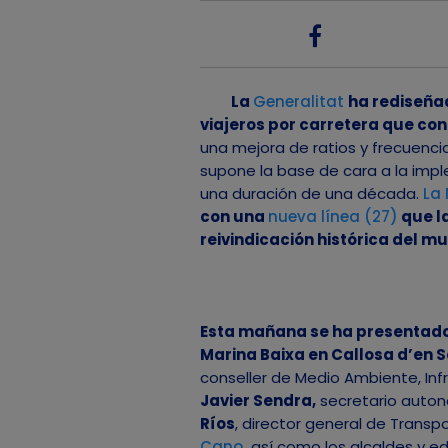
La
Generalitat
ha rediseñad
viajeros por carretera que con
una mejora de ratios y frecuenci
supone la base de cara a la impl
una duración de una década.
La
con una
nueva línea (27)
que la
reivindicación histórica del mu
Esta mañana se ha presentado 
Marina Baixa en Callosa d’en S
conseller de Medio Ambiente, Infr
Javier Sendra,
secretario auton
Ríos
, director general de Transpo
Cano
,
así como los alcaldes y edi