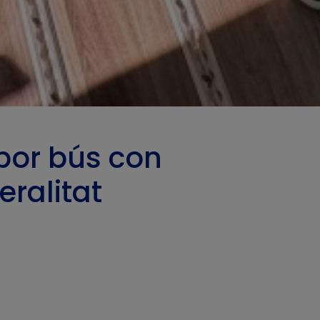
por bús con
ralitat