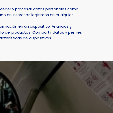
Select Language
▼
acceder y procesar datos personales como
do en intereses legítimos en cualquier
DEPORTE
NATURALEZA
SMART CITY
ACTUALIDAD
rmación en un dispositivo, Anuncios y
de la Generalitat
lo de productos, Compartir datos y perfiles
acterísticas de dispositivos