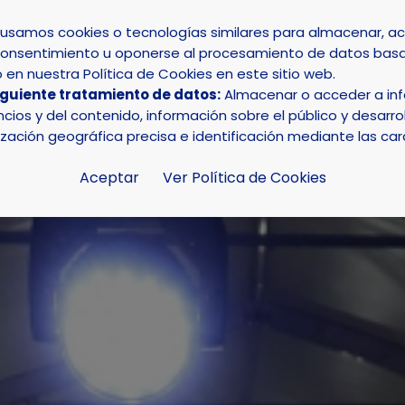
s usamos cookies o tecnologías similares para almacenar, 
su consentimiento u oponerse al procesamiento de datos basa
INICIO
AYUNTAMIENTO
LA NUCÍA
en nuestra Política de Cookies en este sitio web.
iguiente tratamiento de datos:
Almacenar o acceder a info
 la Oktoberfest de La Nucía 2025
ios y del contenido, información sobre el público y desarrol
ización geográfica precisa e identificación mediante las car
Aceptar
Ver Política de Cookies