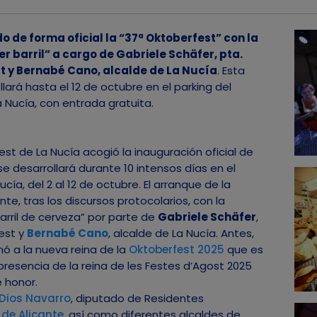
o de forma oficial la “37ª Oktoberfest” con la
r barril” a cargo de Gabriele Schäfer, pta.
 y Bernabé Cano, alcalde de La Nucía
. Esta
lará hasta el 12 de octubre en el parking del
 Nucía, con entrada gratuita.
st de La Nucía acogió la inauguración oficial de
se desarrollará durante 10 intensos días en el
cía, del 2 al 12 de octubre. El arranque de la
te, tras los discursos protocolarios, con la
barril de cerveza” por parte de
Gabriele Schäfer
,
est y
Bernabé Cano
, alcalde de La Nucía. Antes,
nó a la nueva reina de la
Oktoberfest 2025
que es
 presencia de la reina de les Festes d’Agost 2025
e honor.
Dios Navarro
, diputado de Residentes
 de Alicante
, así como diferentes alcaldes de