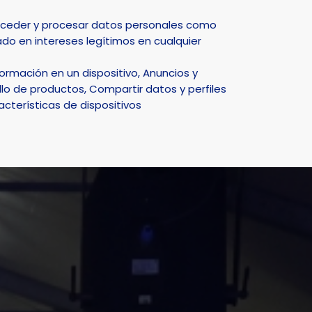
Select Language
▼
acceder y procesar datos personales como
do en intereses legítimos en cualquier
DEPORTE
NATURALEZA
SMART CITY
ACTUALIDAD
rmación en un dispositivo, Anuncios y
lo de productos, Compartir datos y perfiles
acterísticas de dispositivos