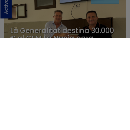
La Generalitat destina 30.000
€ al CEM La Nucía para
ampliar su oferta educativa y
fortalecer la investigación
aplicada
27/05
“La Coronació” de Pepa Pastor