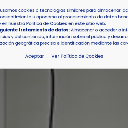
s usamos cookies o tecnologías similares para almacenar, 
su consentimiento u oponerse al procesamiento de datos basa
INICIO
AYUNTAMIENTO
LA NUCÍA
en nuestra Política de Cookies en este sitio web.
iguiente tratamiento de datos:
Almacenar o acceder a info
onas asisten a la charla en inglés sobre la ley de Tráfico
ios y del contenido, información sobre el público y desarrol
ización geográfica precisa e identificación mediante las car
Aceptar
Ver Política de Cookies