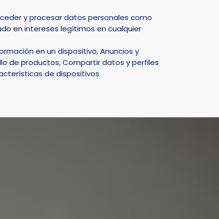
Select Language
▼
acceder y procesar datos personales como
do en intereses legítimos en cualquier
DEPORTE
NATURALEZA
SMART CITY
ACTUALIDAD
rmación en un dispositivo, Anuncios y
 en España
lo de productos, Compartir datos y perfiles
acterísticas de dispositivos