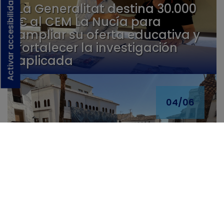
Activar accesibilidad
La Generalitat destina 30.000
€ al CEM La Nucía para
ampliar su oferta educativa y
fortalecer la investigación
aplicada
04/06
“La Coronació” de Pepa Pastor
será mañana en la plaça
Major