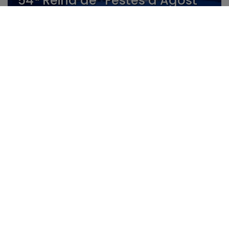
54ª Reina de “Festes d’Agost”
29/05
La Generalitat destina 30.000
€ al CEM La Nucía para
ampliar su oferta educativa y
fortalecer la investigación
aplicada
29/05