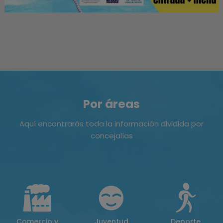
Por áreas
Aquí encontrarás toda la información dividida por
concejalías
Comercio y
Juventud
Deporte