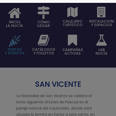
CALLEJERO
INSTALACIONE
INICIO
CÓMO
TURÍSTICO
Y ESPACIOS
LA NUCÍA
LLEGAR
FIESTAS
CATÁLOGOS
CAMPAÑAS
LAB
Y EVENTOS
Y FOLLETOS
ACTIVAS
NUCÍA
SAN VICENTE
La festividad de San Vicente se celebra el
lunes siguiente al lunes de Pascua en el
paraje natural del Cautivador, donde está
situada la ermita en honor a este santo, en