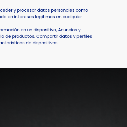
Select Language
▼
acceder y procesar datos personales como
do en intereses legítimos en cualquier
DEPORTE
NATURALEZA
SMART CITY
ACTUALIDAD
rmación en un dispositivo, Anuncios y
lo de productos, Compartir datos y perfiles
acterísticas de dispositivos