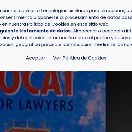
s usamos cookies o tecnologías similares para almacenar, 
su consentimiento u oponerse al procesamiento de datos basa
INICIO
AYUNTAMIENTO
LA NUCÍA
en nuestra Política de Cookies en este sitio web.
iguiente tratamiento de datos:
Almacenar o acceder a info
ía será sede de la copa mundial de futbol de abogados
ios y del contenido, información sobre el público y desarrol
ización geográfica precisa e identificación mediante las car
Aceptar
Ver Política de Cookies