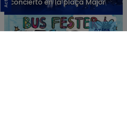
concierto en la plaça Major
07/05
Les “Festes d’Agost” 2026
tendrán “Bus Fester” para un
retorno seguro