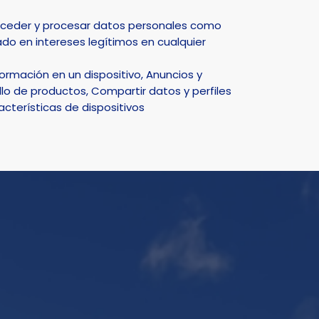
Select Language
▼
acceder y procesar datos personales como
do en intereses legítimos en cualquier
DEPORTE
NATURALEZA
SMART CITY
ACTUALIDAD
rmación en un dispositivo, Anuncios y
ptivador
lo de productos, Compartir datos y perfiles
acterísticas de dispositivos