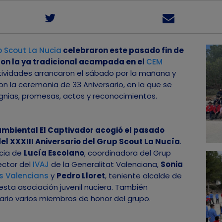
 Scout La Nucia
celebraron este pasado fin de
con la ya tradicional acampada en el
CEM
ctividades arrancaron el sábado por la mañana y
 la ceremonia de 33 Aniversario, en la que se
signias, promesas, actos y reconocimientos.
ambiental El Captivador acogió el pasado
el XXXIII Aniversario del Grup Scout La Nucía
.
cia de
Lucía Escolano
, coordinadora del Grup
rector del
IVAJ
de la Generalitat Valenciana,
Sonia
s Valencians
y
Pedro Lloret
, teniente alcalde de
sta asociación juvenil nuciera. También
sario varios miembros de honor del grupo.