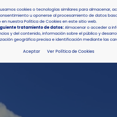
s usamos cookies o tecnologías similares para almacenar, 
su consentimiento u oponerse al procesamiento de datos basa
INICIO
AYUNTAMIENTO
LA NUCÍA
en nuestra Política de Cookies en este sitio web.
iguiente tratamiento de datos:
Almacenar o acceder a info
niversario del Grup Scout La Nucia se celebró en el CEM Ca
ios y del contenido, información sobre el público y desarrol
ización geográfica precisa e identificación mediante las car
Aceptar
Ver Política de Cookies