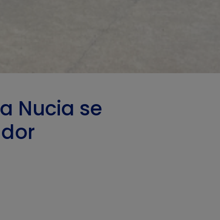
La Nucia se
ador