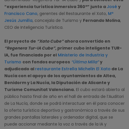
“experiencia turística inmersiva 360º” junto a
José
y
Francisco Cano
, gerentes del Restaurante el Xato,
Mª
Jesús Jumilla
, concejala de Turismo y
Fernando Molina
,
CEO de Inteligencia Turística.
El proyecto de
“Xato Cube”
ahora convertido en
“Regenera Tur-IA Cube”
, primer cubo inteligente TUR-
IA, fue financiado por el
Ministerio de Industria y
Turismo
con fondos europeos
“Última Milla”
y
adjudicado al
restaurante Estrella Michelin El Xato
de La
Nucía con el apoyo de los ayuntamientos de Altea,
Benidorm y La Nucía, la Diputación de Alicante y
Turisme Comunitat Valenciana.
El cubo estará abierto al
público hasta final de año en el hall de entrada de l’Auditori
de La Nucía, donde se podrá interactuar en él para conocer
la oferta turística deportiva y gastronómica a través de sus
grandes pantallas laterales y ordenador digital, que se
puede accionar mediante la voz a través de la IA y