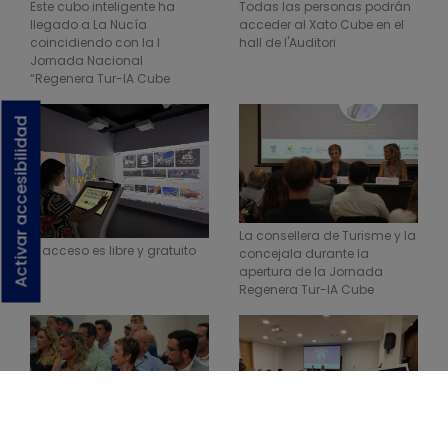
Este cubo inteligente ha
Todas las personas podrán
llegado a La Nucía
acceder al Xato Cube en el
coincidiendo con la I
hall de l'Auditori
Jornada Nacional
“Regenera Tur-IA Cube
Activar accesibilidad
La consellera de Turisme y la
El acceso es libre y gratuito
concejala durante la
apertura de la Jornada
Regenera Tur-IA Cube
Se ha desarrollado durante