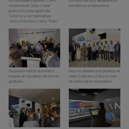
La consellera Marián Cano
Se trata de una experiencia
visitando el "Xato Cube"
inmersiva e interactiva
junto a la concejala de
Turismo y los hermanos
José y Franciso Cano "Xato"
Se podrá visitar durante 3
Hoy ha abierto sus puertas el
meses en l'Auditori de forma
Xato Cube en La Nucía con
gratuita
la visita de la consellera