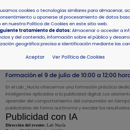
s usamos cookies o tecnologías similares para almacenar, 
su consentimiento u oponerse al procesamiento de datos basa
INICIO
AYUNTAMIENTO
LA NUCÍA
en nuestra Política de Cookies en este sitio web.
iguiente tratamiento de datos:
Almacenar o acceder a info
ios y del contenido, información sobre el público y desarrol
ización geográfica precisa e identificación mediante las car
PUBLICID
Aceptar
Ver Política de Cookies
09/07/2026 
Formación el 9 de julio de 10:00 a 12:00 hor
En el Lab_Nucía ofrecemos una formación práctica dedi
inteligentes aplicados a la publicidad digital. Los asist
aprender del comportamiento del consumidor en tiempo 
publicitarias de forma autónoma y escalar los resultado