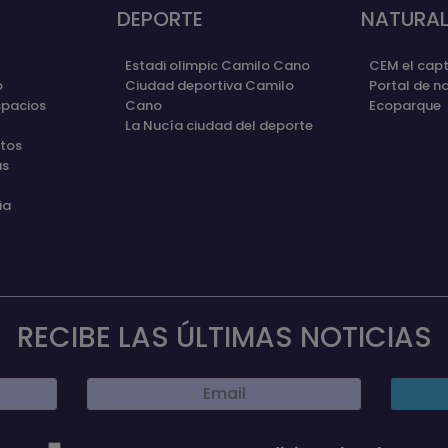
DEPORTE
NATURAL
Estadi olimpic Camilo Cano
CEM el capt
o
Ciudad deportiva Camilo
Portal de n
spacios
Cano
Ecoparque
La Nucía ciudad del deporte
etos
as
ia
RECIBE LAS ÚLTIMAS NOTICIAS