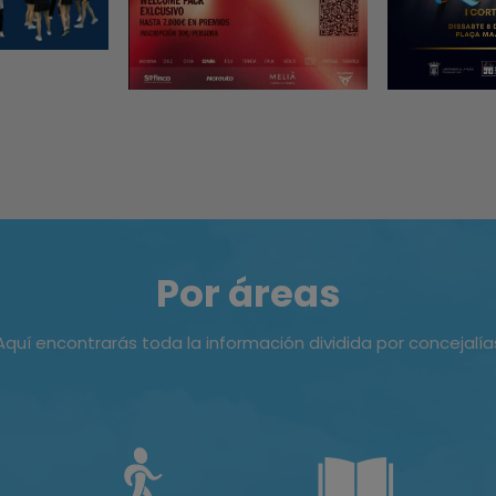
Por áreas
Aquí encontrarás toda la información dividida por concejalía