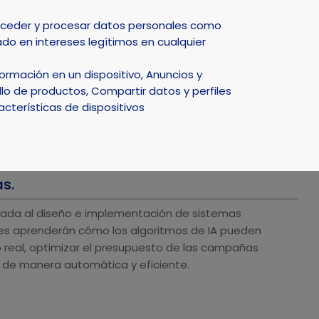
Select Language
▼
acceder y procesar datos personales como
do en intereses legítimos en cualquier
DEPORTE
NATURALEZA
SMART CITY
ACTUALIDAD
rmación en un dispositivo, Anuncios y
lo de productos, Compartir datos y perfiles
acterísticas de dispositivos
AD CON IA
- 09/07/2026
as.
cada al diseño e implementación de sistemas
entes aprenderán cómo los algoritmos de IA pueden
real, optimizar el presupuesto de las campañas
s de manera automática y eficiente.