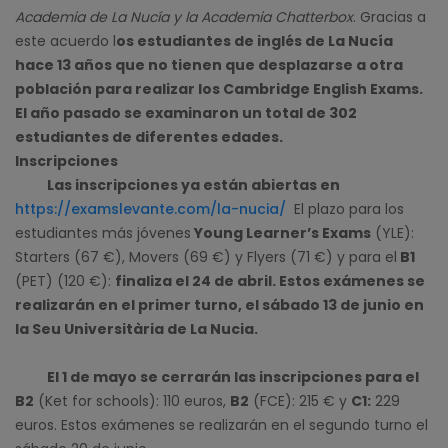
Academia de La Nucía y la Academia Chatterbox
. Gracias a
este acuerdo l
os estudiantes de inglés de La Nucía
hace 13 años que no tienen que desplazarse a otra
población para realizar los Cambridge English Exams.
El año pasado se examinaron un total de 302
estudiantes de diferentes edades.
Inscripciones
Las inscripciones ya están abiertas en
https://examslevante.com/la-nucia/
El plazo para los
estudiantes más jóvenes
Young Learner’s Exams
(YLE):
Starters (67 €), Movers (69 €) y Flyers (71 €) y para el
B1
(PET) (120 €):
finaliza el 24 de abril. Estos exámenes se
realizarán en el primer turno, el sábado 13 de junio en
la Seu Universitària de La Nucia.
El 1 de mayo se cerrarán las inscripciones para el
B2
(Ket for schools): 110 euros,
B2
(FCE): 215 € y
C1:
229
euros. Estos exámenes se realizarán en el segundo turno el