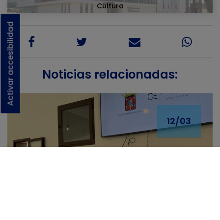
Cultura
Activar accesibilidad
Noticias relacionadas:
12/03
La Generalitat destina 30.000
€ al CEM La Nucía para
ampliar su oferta educativa y